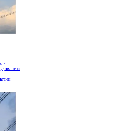
ала
орудованию
иятии