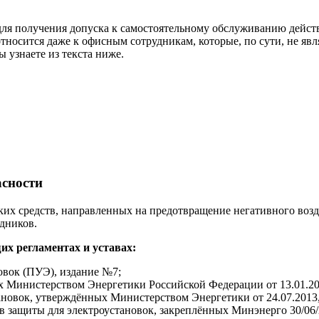
для получения допуска к самостоятельному обслуживанию дейст
относится даже к офисным сотрудникам, которые, по сути, не я
 узнаете из текста ниже.
асности
ских средств, направленных на предотвращение негативного возд
удников.
х регламентах и уставах:
овок (ПУЭ), издание №7;
х Министерством Энергетики Российской Федерации от 13.01.20
тановок, утверждённых Министерством Энергетики от 24.07.2013
 защиты для электроустановок, закреплённых Минэнерго 30/06/2