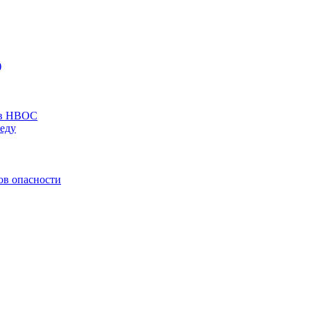
)
ов НВОС
еду
ов опасности