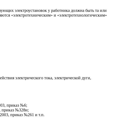
вующих электроустановок у работника должна быть та или
вляются «электротехническим» и «электротехнологическим»
ействия электрического тока, электрической дуги,
03, приказ №6;
, приказ №328н;
003, приказ №261 и т.п.