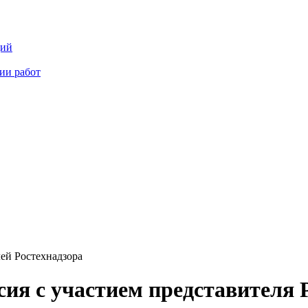
ций
ии работ
ей Ростехнадзора
я с участием представителя Р