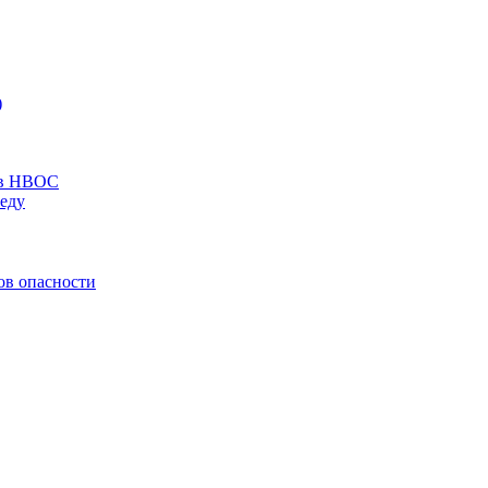
)
ов НВОС
еду
ов опасности