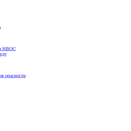
)
ов НВОС
еду
ов опасности